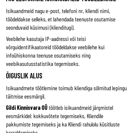
Isikuandmeid nagu e-post, telefoni nr, kliendi nimi,
töödeldakse selleks, et lahendada teenuste osutamise
seonduvaid küsimusi (klienditugi).
Veebilehe kasutaja IP-aadressi või teisi
võrguidentifikaatoreid töödeldakse veebilehe kui
infoühiskonna teenuse osutamiseks ning
veebikasutusstatistika tegemiseks.
ÕIGUSLIK ALUS
Isikuandmete töötlemine toimub kliendiga sõlmitud lepingu
täitmise eesmärgil.
Gildi Kinnisvara OÜ
töötleb isikuandmeid järgmistel
eesmärkidel: kokkuvõtete tegemiseks, Kliendile
pakkumiste tegemiseks ja ka Kliendi rahulolu küsitluste
korraldamiseks.