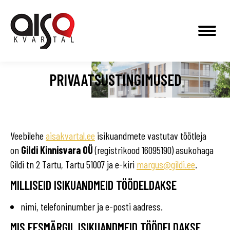
PRIVAATSUSTINGIMUSED
Veebilehe
aisakvartal.ee
isikuandmete vastutav töötleja
on
Gildi Kinnisvara OÜ
(registrikood 16095190) asukohaga
Gildi tn 2 Tartu, Tartu 51007 ja e-kiri
margus@gildi.ee
.
MILLISEID ISIKUANDMEID TÖÖDELDAKSE
nimi, telefoninumber ja e-posti aadress.
MIS EESMÄRGIL ISIKUANDMEID TÖÖDELDAKSE