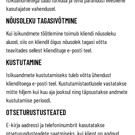
Isikuandmetega saab tutvuda ja teha parandusi veebilehe
kasutajatoe vahendusel.
NÕUSOLEKU TAGASIVÕTMINE
Kui isikundmete töötlemine toimub kliendi nõusoleku
alusel, siis on kliendil õigus nõusolek tagasi võtta
teavitades sellest kliendituge e-posti teel.
KUSTUTAMINE
Isikuandmete kustutamiseks tuleb võtta ühendust
klienditoega e-posti teel. Kustutamistaotlusele vastatakse
mitte hiljem kui kuu aja jooksul ning täpsustakse andmete
kustutamise perioodi.
OTSETURUSTUSTEATED
E-kirja aadressi ja telefoninumbrit kasutatakse
otseturundusteadete saatmiseks, kui klient on andnud