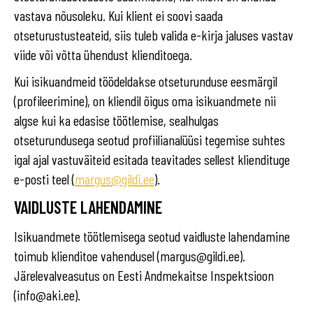
vastava nõusoleku. Kui klient ei soovi saada
otseturustusteateid, siis tuleb valida e-kirja jaluses vastav
viide või võtta ühendust klienditoega.
Kui isikuandmeid töödeldakse otseturunduse eesmärgil
(profileerimine), on kliendil õigus oma isikuandmete nii
algse kui ka edasise töötlemise, sealhulgas
otseturundusega seotud profiilianalüüsi tegemise suhtes
igal ajal vastuväiteid esitada teavitades sellest kliendituge
e-posti teel (
margus@gildi.ee
).
VAIDLUSTE LAHENDAMINE
Isikuandmete töötlemisega seotud vaidluste lahendamine
toimub klienditoe vahendusel (margus@gildi.ee).
Järelevalveasutus on Eesti Andmekaitse Inspektsioon
(info@aki.ee).