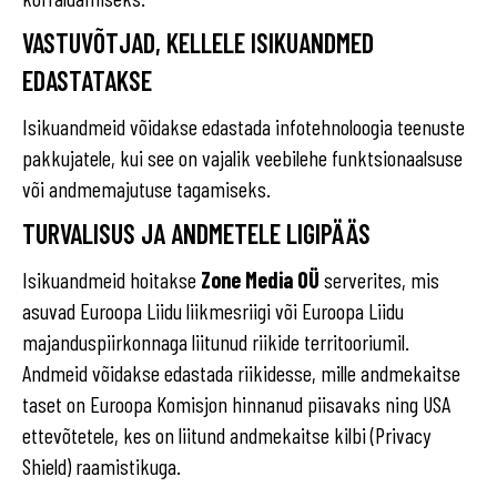
VASTUVÕTJAD, KELLELE ISIKUANDMED
EDASTATAKSE
Isikuandmeid võidakse edastada infotehnoloogia teenuste
pakkujatele, kui see on vajalik veebilehe funktsionaalsuse
või andmemajutuse tagamiseks.
TURVALISUS JA ANDMETELE LIGIPÄÄS
Isikuandmeid hoitakse
Zone Media OÜ
serverites, mis
asuvad Euroopa Liidu liikmesriigi või Euroopa Liidu
majanduspiirkonnaga liitunud riikide territooriumil.
Andmeid võidakse edastada riikidesse, mille andmekaitse
taset on Euroopa Komisjon hinnanud piisavaks ning USA
ettevõtetele, kes on liitund andmekaitse kilbi (Privacy
Shield) raamistikuga.